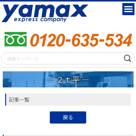
２ｔ平
記事一覧
戻る