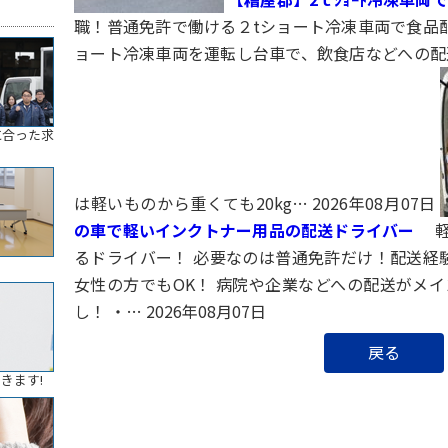
職！普通免許で働ける２tショート冷凍車両で食品配
ョート冷凍車両を運転し台車で、飲食店などへの配
に合った求
は軽いものから重くても20kg…
2026年08月07日
の車で軽いインクトナー用品の配送ドライバー
軽
るドライバー！ 必要なのは普通免許だけ！配送経験
女性の方でもOK！ 病院や企業などへの配送がメイ
し！ ・…
2026年08月07日
戻る
きます!