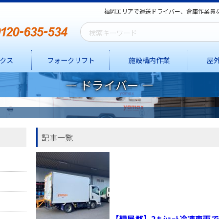
福岡エリアで運送ドライバー、倉庫作業員
クス
フォークリフト
施設構内作業
屋
ドライバー
記事一覧
【糟屋郡】2ｔｼｮｰﾄ冷凍車両